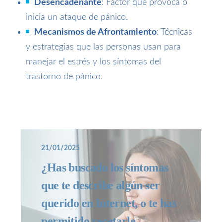
Desencadenante
: Factor que provoca o
inicia un ataque de pánico.
Mecanismos de Afrontamiento
: Técnicas
y estrategias que las personas usan para
manejar el estrés y los síntomas del
trastorno de pánico.
21/01/2025
¿Has buscado los síntomas
que te describe algún ser
querido en Internet, o te has
permitido recetarle