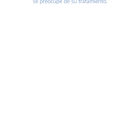
se preocupe de su tratamiento.
Psiquiatría Adulto
Dra. María Fernanda Castillejo