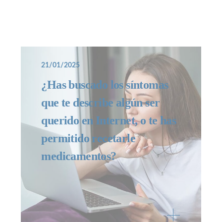
21/01/2025
¿Has buscado los síntomas
que te describe algún ser
querido en Internet, o te has
permitido recetarle
medicamentos?