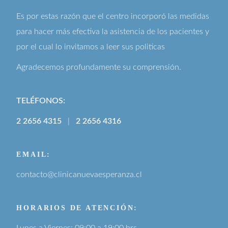
Es por estas razón que el centro incorporó las medidas
para hacer más efectiva la asistencia de los pacientes y
por el cual lo invitamos a leer sus
politicas
Agradecemos profundamente su comprensión.
TELÉFONOS:
2 2656 4315
|
2 2656 4316
EMAIL:
contacto@clinicanuevaesperanza.cl
HORARIOS DE ATENCIÓN:
Lunes a Viernes: 09:00 a 19:00 hrs.