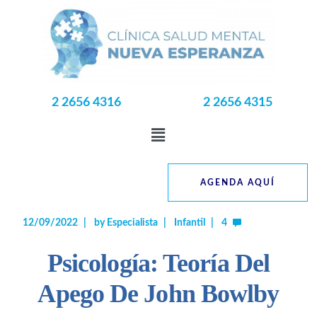
2 2656 4316
2 2656 4315
AGENDA AQUÍ
12/09/2022
by
Especialista
Infantil
4
Psicología: Teoría Del
Apego De John Bowlby