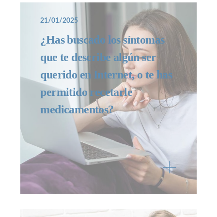
21/01/2025
¿Has buscado los síntomas
que te describe algún ser
querido en Internet, o te has
permitido recetarle
medicamentos?