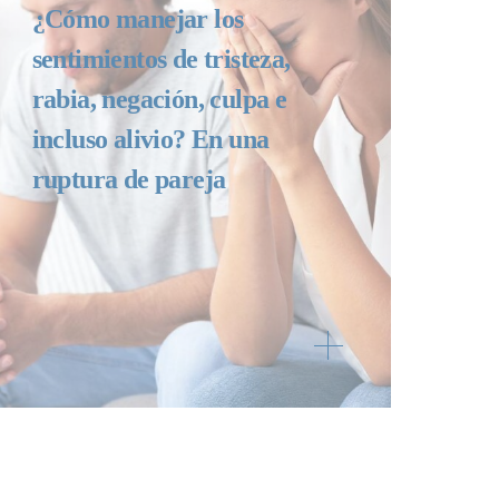
¿Cómo manejar los
sentimientos de tristeza,
rabia, negación, culpa e
incluso alivio? En una
ruptura de pareja