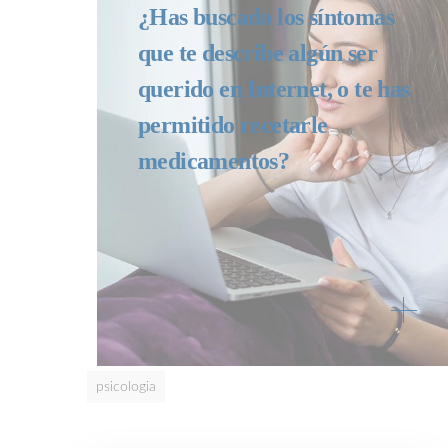
¿Has buscado los síntomas
que te describe algún ser
querido en Internet, o te has
permitido recetarle
medicamentos?
psicologia