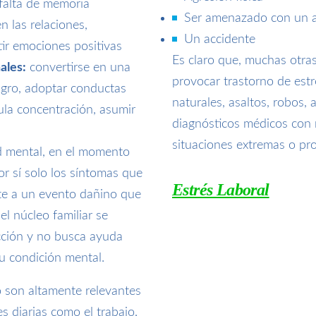
 falta de memoria
Ser amenazado con un 
n las relaciones,
Un accidente
tir emociones positivas
Es claro que, muchas otra
ales:
convertirse en una
provocar trastorno de est
ligro, adoptar conductas
naturales, asaltos, robos, 
ula concentración, asumir
diagnósticos médicos con r
situaciones extremas o pr
d mental, en el momento
r sí solo los síntomas que
Estrés Laboral
te a un evento dañino que
el núcleo familiar se
cción y no busca ayuda
u condición mental.
o son altamente relevantes
s diarias como el trabajo,