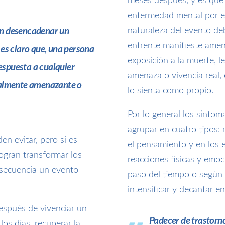
meses después, y es que
enfermedad mental por es
naturaleza del evento de
en desencadenar un
enfrente manifieste amena
es claro que, una persona
exposición a la muerte, l
spuesta a cualquier
amenaza o vivencia real,
nalmente amenazante o
lo sienta como propio.
Por lo general los síntom
agrupar en cuatro tipos: 
en evitar, pero si es
el pensamiento y en los 
ogran transformar los
reacciones físicas y emoc
secuencia un evento
paso del tiempo o según
intensificar y decantar e
después de vivenciar un
Padecer de trastorn
los días, recuperar la