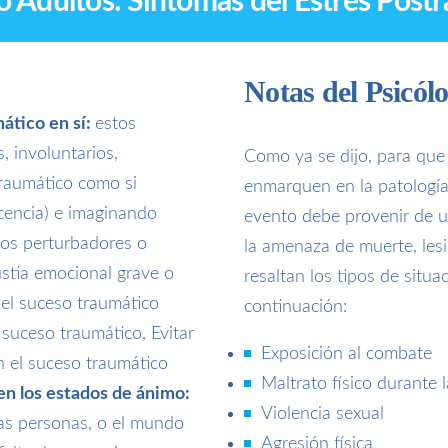
o Adultos: Síntomas del Estrés Post
Notas del Psicól
ático en sí:
estos
, involuntarios,
Como ya se dijo, para que
 traumático como si
enmarquen en la patología
scencia) e imaginando
evento debe provenir de u
cos perturbadores o
la amenaza de muerte, lesi
ustia emocional grave o
resaltan los tipos de situ
 el suceso traumático
continuación:
 suceso traumático, Evitar
Exposición al combate
n el suceso traumático
Maltrato físico durante l
n los estados de ánimo:
Violencia sexual
as personas, o el mundo
Agresión física