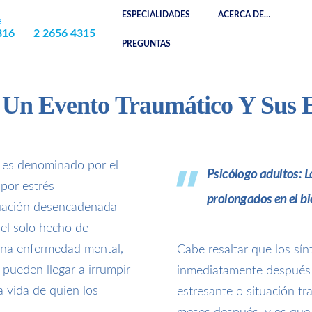
ESPECIALIDADES
ACERCA DE…
S
CONTÁCTANOS
316
2 2656 4315
PREGUNTAS
 Un Evento Traumático Y Sus E
 es denominado por el
Psicólogo adultos: 
por estrés
prolongados en el bi
ituación desencadenada
 el solo hecho de
 una enfermedad mental,
Cabe resaltar que los s
pueden llegar a irrumpir
inmediatamente después 
a vida de quien los
estresante o situación t