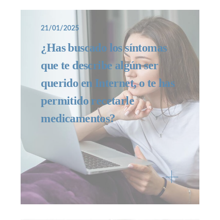
21/01/2025
¿Has buscado los síntomas
que te describe algún ser
querido en Internet, o te has
permitido recetarle
medicamentos?