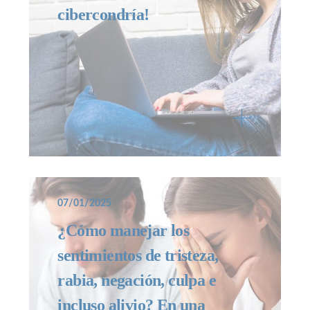
cibercondría!
07/01/2025
¿Cómo manejar los
sentimientos de tristeza,
rabia, negación, culpa e
incluso alivio? En una