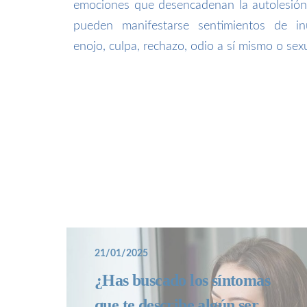
emociones que desencadenan la autolesión 
pueden manifestarse sentimientos de inut
enojo, culpa, rechazo, odio a sí mismo o se
21/01/2025
¿Has buscado los síntomas
que te describe algún ser