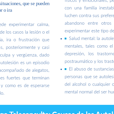
físicos y emocionales, 
situaciones, que se pueden
con una familia inestab
r o ira
luchen contra sus prefer
abandono entre otros 
de experimentar calma,
experimentar este tipo de
de los casos la lesión o el
Salud mental: la autole
, ira o frustración que
mentales, tales como el 
s, posteriormente y casi
depresión, los trastor
 culpa y vergüenza, dado
postraumático y los trast
utolesión es un episodio
El abuso de sustancia
 acompañado de alegatos,
personas que se autoles
ones fuertes que terminan
del alcohol o cualquier 
o y como es de esperarse
mental normal del ser h
lo.