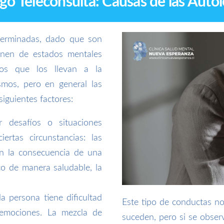
go Teleconsulta: Causas de las Auto
terminadas, dado que son
enen de estados mentales
nos que los llevan a la
mos, pero en general las
siguientes factores:
 desafíos o situaciones
rtas circunstancias: las
on la consecuencia de una
co de manera saludable, la
la persona tiene dificultad
Este tipo de conductas n
 emociones. La mezcla de
suceden, pero si se obser