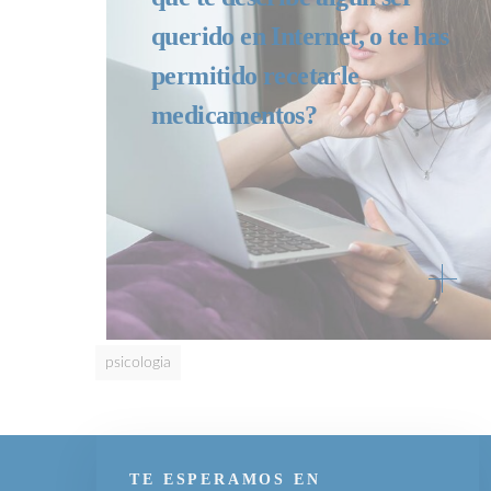
querido en Internet, o te has
permitido recetarle
medicamentos?
psicologia
TE ESPERAMOS EN