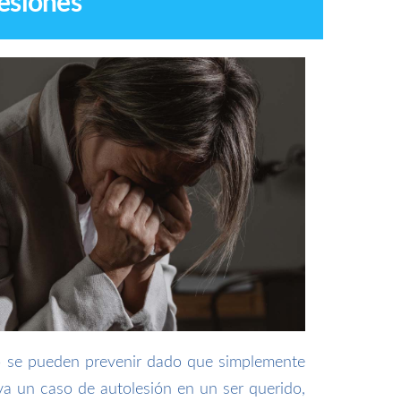
lesiones
o se pueden prevenir dado que simplemente
va un caso de autolesión en un ser querido,