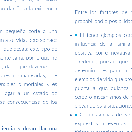
cional, la ira, las rabias
n dar fin a la existencia
Entre los factores de 
probabilidad o posibilid
un pequeño corte o una
El tener ejemplos ce
n a su vida, pero se hace
influencia de la famil
l que desata este tipo de
positiva como negativa
ente sana, por lo que no
alrededor, puesto que 
es, dado que devienen de
determinantes para la 
ciones no manejadas, que
ejemplos de vida que proy
ersibles o mortales, y es
puerta a que quienes 
 llegar a un estado de
cerebro mecanismos de re
las consecuencias de los
elevándolos a situacion
Circunstancias de vi
expuestos a eventos t
liencia y desarrollar una