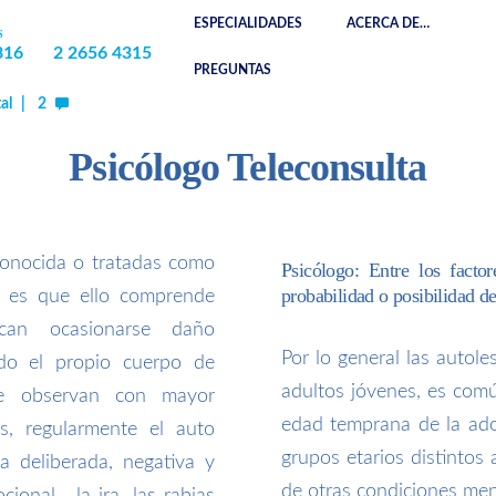
ESPECIALIDADES
ACERCA DE…
S
CONTÁCTANOS
316
2 2656 4315
PREGUNTAS
al
2
Psicólogo Teleconsulta
conocida o tratadas como
Psicólogo: Entre los facto
probabilidad o posibilidad de
y es que ello comprende
ican ocasionarse daño
Por lo general las autole
do el propio cuerpo de
adultos jóvenes, es com
 se observan con mayor
edad temprana de la adol
s, regularmente el auto
grupos etarios distintos
a deliberada, negativa y
de otras condiciones men