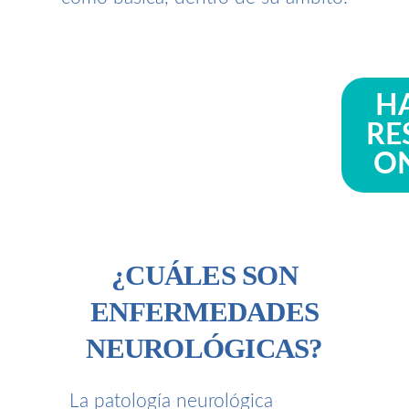
H
RE
O
¿CUÁLES SON
ENFERMEDADES
NEUROLÓGICAS?
La patología neurológica