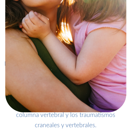
permite diagnosticar enfermedades
relacionadas con el sistema nervioso central y
el sistema nervioso periférico y entregar los
diversos tratamientos desarrollados en la
actualidad.
La Neurocirugía es la especialidad dedicada al
estudio y tratamiento de las malformaciones
vasculares, los tumores y las malformaciones
congénitas del cerebro y la médula. Además
incluye la patología degenerativa de la
columna vertebral y los traumatismos
craneales y vertebrales.