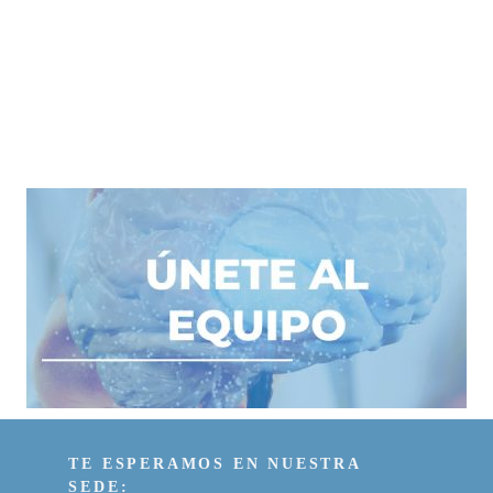
Ps. Samantha Martí Musalem
Psicóloga Clínica — Pontificia Universidad Católica de Chil
TE ESPERAMOS EN NUESTRA
SEDE: