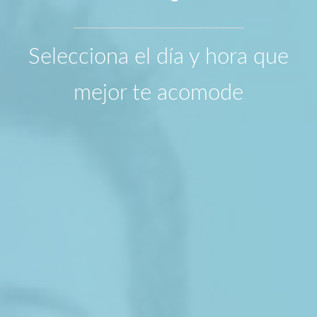
Electroencefalograma
Electromiografía
Selecciona el día y hora que
Tomografía
mejor te acomode
Resonancia magnética